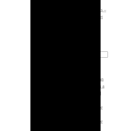
27. November 2025:
Tight Finks –
Rockin' Rössli – Vol. 4 | Support
The Melmacs
Neueste Beiträge
Mit várhat valójában
egy magyar játékos a
Golisimo Casinótól
test
Coronavirus disease
2019
Coronavirus disease
2019