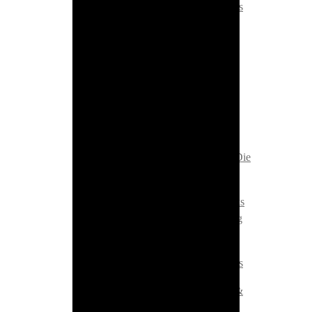
22. Dezember 2022:
Tight Finks
Rockin' Rössli Vol.1
20. Oktober 2023:
ALL MY
FRIENDS ARE IN BANDS
15. März 2024:
Delilahs &
Monofones & Tight Finks &
Crumpet & The Nogoodniks
16. März 2024:
Tight Finks & Die
Kekse
28. November 2024:
Tight Finks
Rockin' Rössli Vol.3 feat. Gulag
Beach
21. Dezember 2024:
Tight Finks
15. Februar 2025:
Tight Finks &
Rams & Fuckadies