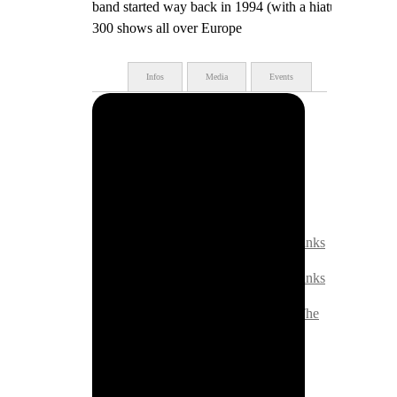
band started way back in 1994 (with a hiatus strechin
300 shows all over Europe
Infos
Media
Events
Herkunft: Schweiz
Stile: Punk, Rock
Anstehende Events:
24. Oktober:
Uristier & Tight Finks
24. Oktober:
Uristier & Tight Finks
26. November:
Tight Finks & The
Melmacs
Vergangene Events: