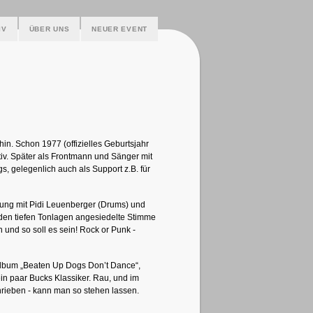
IV
ÜBER UNS
NEUER EVENT
n. Schon 1977 (offizielles Geburtsjahr
iv. Später als Frontmann und Sänger mit
s, gelegenlich auch als Support z.B. für
ung mit Pidi Leuenberger (Drums) und
in den tiefen Tonlagen angesiedelte Stimme
nd so soll es sein! Rock or Punk -
lbum „Beaten Up Dogs Don’t Dance“,
in paar Bucks Klassiker. Rau, und im
rieben - kann man so stehen lassen.