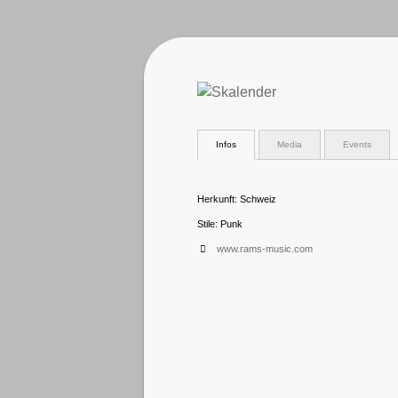
Infos
Media
Events
Herkunft: Schweiz
Stile: Punk
www.rams-music.com