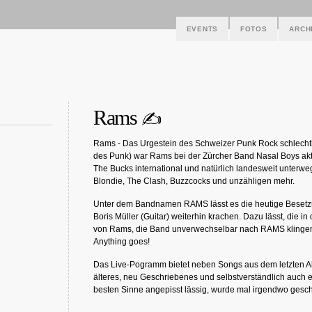
EVENTS
FOTOS
ARCH
Rams
✍
Rams - Das Urgestein des Schweizer Punk Rock schlechthi
des Punk) war Rams bei der Zürcher Band Nasal Boys akt
The Bucks international und natürlich landesweit unterweg
Blondie, The Clash, Buzzcocks und unzähligen mehr.
Unter dem Bandnamen RAMS lässt es die heutige Besetz
Boris Müller (Guitar) weiterhin krachen. Dazu lässt, die 
von Rams, die Band unverwechselbar nach RAMS klingen u
Anything goes!
Das Live-Pogramm bietet neben Songs aus dem letzten A
älteres, neu Geschriebenes und selbstverständlich auch e
besten Sinne angepisst lässig, wurde mal irgendwo gesch