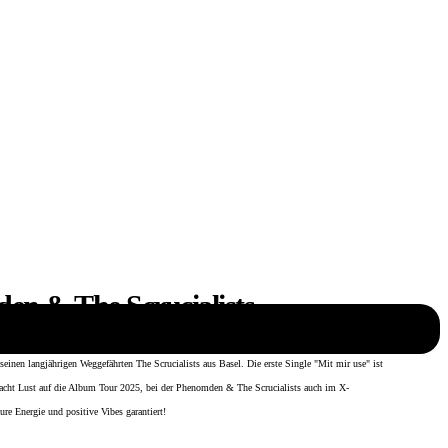
en & The Scrucialists
st das neue Album des Zürcher Sängers Phenomden (Veröffentlichung am 19.09.25).
seinen langjährigen Weggefährten The Scrucialists aus Basel. Die erste Single "Mit mir use" ist
macht Lust auf die Album Tour 2025, bei der Phenomden & The Scrucialists auch im X-
re Energie und positive Vibes garantiert!