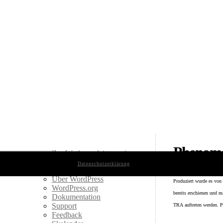
Phenomd
Zur Werkzeugleiste springen
Datenschutzerklärung
Über WordPress
«Casino True Love» heis
Über WordPress
Produziert wurde es von 
WordPress.org
bereits erschienen und 
Dokumentation
Support
TRA auftreten werden. Pu
Feedback