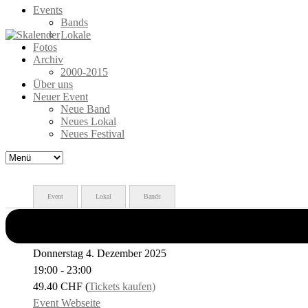
Events
Bands
Lokale
Fotos
Archiv
2000-2015
Über uns
Neuer Event
Neue Band
Neues Lokal
Neues Festival
Event
Lokal
Bands
Event ist vorbei
Donnerstag 4. Dezember 2025
19:00 - 23:00
49.40 CHF
(
Tickets kaufen)
Event Webseite