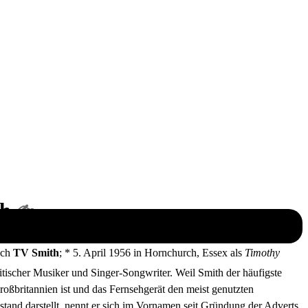
h
✍
uch
TV Smith
; * 5. April 1956 in Hornchurch, Essex als
Timothy
ritischer Musiker und Singer-Songwriter. Weil Smith der häufigste
ßbritannien ist und das Fernsehgerät den meist genutzten
tand darstellt, nennt er sich im Vornamen seit Gründung der Adverts