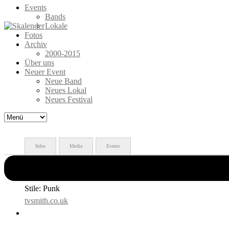
Events
Bands
Lokale
Fotos
Archiv
2000-2015
Über uns
Neuer Event
Neue Band
Neues Lokal
Neues Festival
Infos
Media
Events
Herkunft: England
Stile: Punk
tvsmith.co.uk