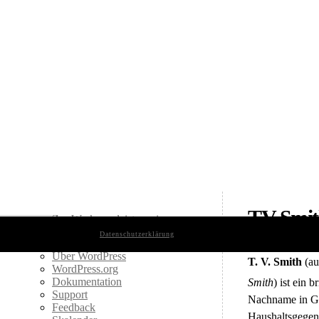
TV Smit
Zur Werkzeugleiste springen
Datenschutzerklärung
Über WordPress
Über WordPress
T. V. Smith
(a
WordPress.org
Dokumentation
Smith
)
ist ein b
Support
Nachname in Gro
Feedback
Haushaltsgegens