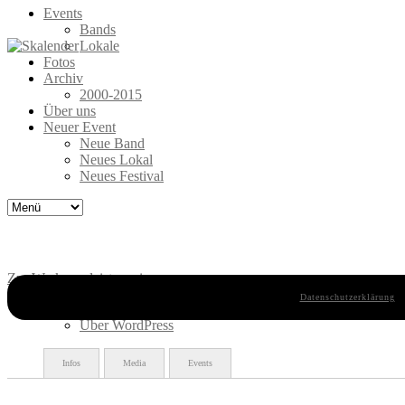
Events
Bands
Lokale
Fotos
Archiv
2000-2015
Über uns
Neuer Event
Neue Band
Neues Lokal
Neues Festival
Zur Werkzeugleiste springen
Datenschutzerklärung
Über WordPress
Über WordPress
Infos
Media
Events